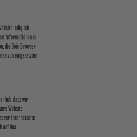
ebsite lediglich
onst Informationen zu
en, die Dein Browser
hmen von eingesetzten
erlich, dass wir
sere Website
serer Internetseite
h auf das