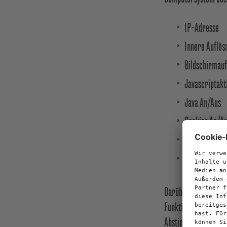
IP-Adresse
Innere Auflös
Bildschirmauf
Javascriptakt
Java An/Aus
Cookies An/A
Farbtiefe
Uhrzeit des Zu
Darüber hinaus werde
Funktion der Website
Abstimmungsfunktion 