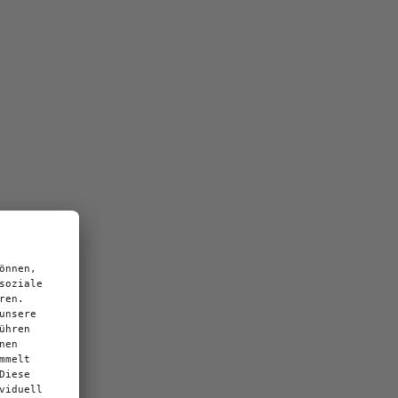
 (technischen)
abstimmen. Die
s bewerten und