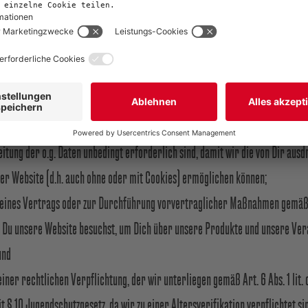
ete Fotos oder Videos honorieren zu können.
 die wir durch vorstehende Cookies gesammelt haben, werden von uns nicht
tellen oder Dein Suchverhalten auszuwerten. Wir verarbeiten Deine persone
ellung unserer Website auf Grundlage der folgenden Rechtsgrundlagen:
en Bereitstellung unserer Website und unseres Cookie-Banners gemäß § 25 
itung der o.g. Daten unbedingt erforderlich sind, damit wir die von Dir aus
er Website (d.h. auch ohne oder mit Cookies) ermöglichen können;
 eines Vertrags oder zur Durchführung vorvertraglicher Maßnahmen gemäß Art
 Du unsere Website besuchst, um Dich über unsere Produkte und unsere Ver
und
einer rechtlichen Verpflichtung, der wir unterliegen gemäß Art. 6 Abs. 1 lit.
 § 10 Jugendschutzgesetz, da wir zu einer Altersverifikation verpflichtet s