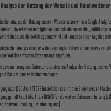
he Analyse der Nutzung der Website und Reichweitene
tischen Analyse der Nutzung unserer Website setzen wir u. a Google Analytic
e Deines Suchverhaltens ermöglichen. Dadurch können wir die Qualität unser
Wir erfahren, wie die Website genutzt wird und können so unser Angebot stet
atistischen Analyse unserer Website erlangten Informationen werden nicht
n der Website erfassten Daten zusammengeführt.
e personenbezogenen Daten zur statistischen Analyse der Nutzung unserer W
 auf Basis folgender Rechtsgrundlagen:
igung nach § 25 Abs. 1 TTDSG hinsichtlich des initialen Speicherns und Ausle
igung gemäß Art. 6 Abs. 1 lit. a DSGVO für die weitere Datenverarbeitung (z.B
en, Analysen, Tracking, Optimierung, etc.).