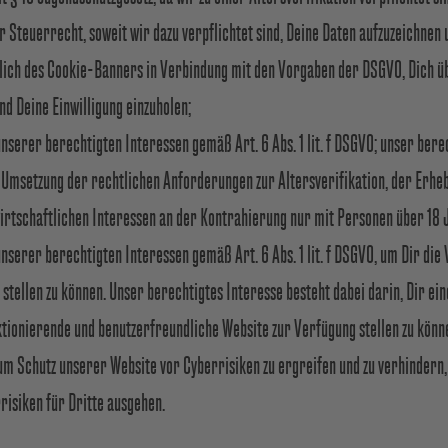
 Steuerrecht, soweit wir dazu verpflichtet sind, Deine Daten aufzuzeichnen
tlich des Cookie-Banners in Verbindung mit den Vorgaben der DSGVO, Dich ü
d Deine Einwilligung einzuholen;
nserer berechtigten Interessen gemäß Art. 6 Abs. 1 lit. f DSGVO; unser bere
r Umsetzung der rechtlichen Anforderungen zur Altersverifikation, der Erh
irtschaftlichen Interessen an der Kontrahierung nur mit Personen über 18 
serer berechtigten Interessen gemäß Art. 6 Abs. 1 lit. f DSGVO, um Dir die
stellen zu können. Unser berechtigtes Interesse besteht dabei darin, Dir ei
ktionierende und benutzerfreundliche Website zur Verfügung stellen zu könn
 Schutz unserer Website vor Cyberrisiken zu ergreifen und zu verhindern,
risiken für Dritte ausgehen.