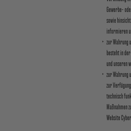
Gewerbe- oder
sowie hinsich
informieren un
zur Wahrung u
besteht in de
und unseren w
zur Wahrung un
zur Verfügung 
technisch fun
Maßnahmen zum
Website Cyber