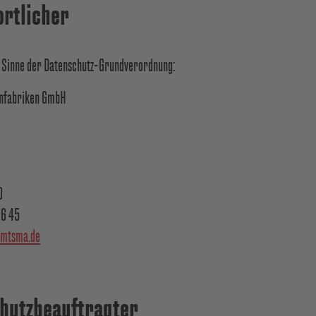
ortlicher
m Sinne der Datenschutz-Grundverordnung:
nfabriken GmbH
0
16 45
emtsma.de
chutzbeauftragter