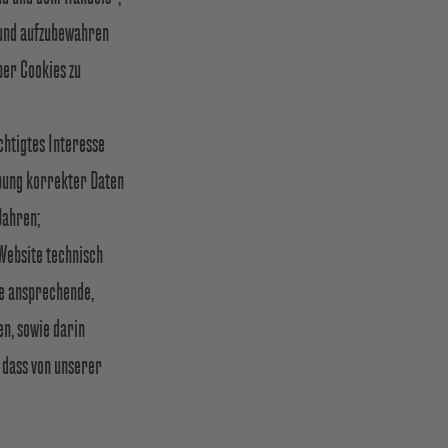
 und aufzubewahren
ber Cookies zu
chtigtes Interesse
ebung korrekter Daten
Jahren;
 Website technisch
ne ansprechende,
en, sowie darin
 dass von unserer