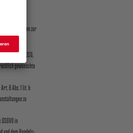
 verwendet, um
nbezogenen Daten zur
Abs. 2 Nr. 2 TTDSG,
drücklich gewünschte
. 6 Abs. 1 lit. b
anstaltungen zu
 c DSGVO in
ind und dem Handels-,