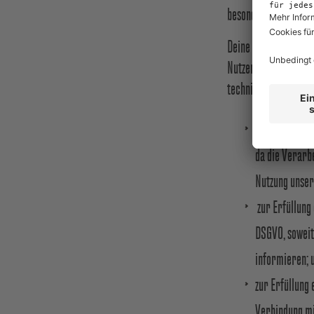
besonders gut bewert
Deine Informationen,
Nutzerprofile zu ers
technischen Bereitst
zur technisch
da die Verarbe
Nutzung unser
zur Erfüllung
DSGVO, soweit
informieren; 
zur Erfüllung 
Verbindung mit